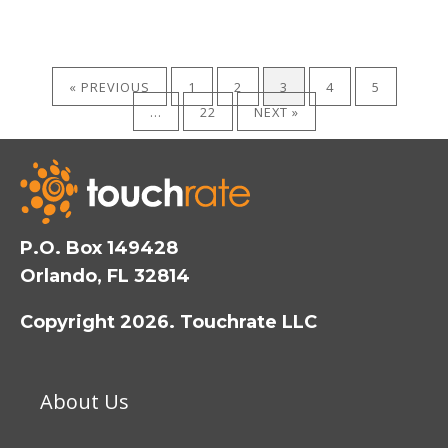
« PREVIOUS
1
2
3
4
5
…
22
NEXT »
P.O. Box 149428
Orlando, FL 32814
Copyright 2026. Touchrate LLC
About Us