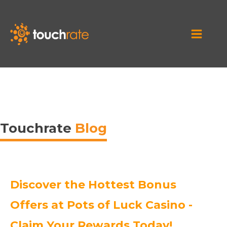
Touchrate
Blog
Discover the Hottest Bonus
Offers at Pots of Luck Casino -
Claim Your Rewards Today!